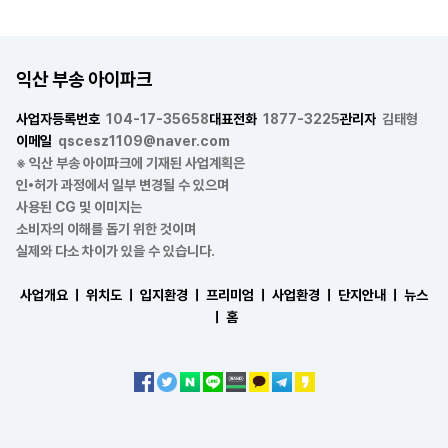
익산 부송 아이파크
사업자등록번호
104-17-35658
대표전화
1877-3225
관리자
김태형
이메일
qscesz1109@naver.com
※ 익산 부송 아이파크에 기재된 사업계획은
인•허가 과정에서 일부 변경될 수 있으며
사용된 CG 및 이미지는
소비자의 이해를 돕기 위한 것이며
실제와 다소 차이가 있을 수 있습니다.
사업개요 ㅣ
위치도 ㅣ
입지환경 ㅣ
프리미엄 ㅣ
사업환경 ㅣ
단지안내 ㅣ
뉴스
ㅣ
홈